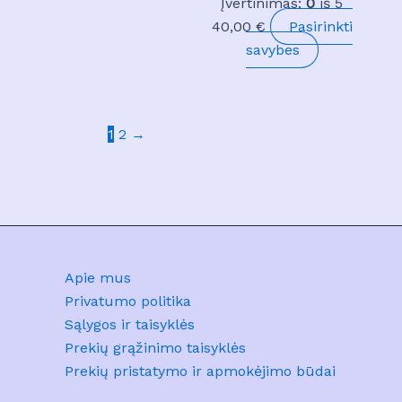
Įvertinimas:
0
iš 5
40,00
€
Pasirinkti
This
savybes
product
has
multiple
1
2
→
variants.
The
options
may
be
chosen
Apie mus
on
Privatumo politika
the
Sąlygos ir taisyklės
product
Prekių grąžinimo taisyklės
page
Prekių pristatymo ir apmokėjimo būdai