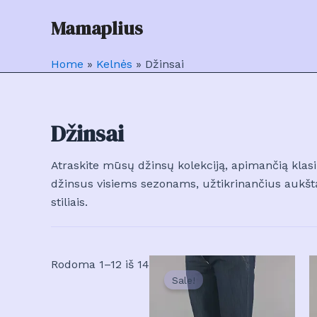
Pereiti
Mamaplius
prie
turinio
Home
»
Kelnės
»
Džinsai
Džinsai
Atraskite mūsų džinsų kolekciją, apimančią kla
džinsus visiems sezonams, užtikrinančius aukštą
stiliais.
Rodoma 1–12 iš 14
Sale!