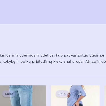
sikinius ir modernius modelius, taip pat variantus būsimo
 kokybę ir puikų prigludimą kiekvienai progai. Atnaujinkit
Sale!
Sale!