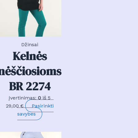
Džinsai
Kelnės
nėščiosioms
BR 2274
Įvertinimas:
0
iš 5
29,00
€
Pasirinkti
This
savybes
product
uct
has
multiple