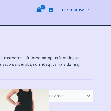
Parduotuvė
ms mamoms. Siūlome patogius ir stilingus
e savo garderobą su mūsų įvairiais džinsų