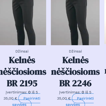
multiple
multi
ts.
variants.
varia
The
The
ns
options
optio
may
may
be
be
n
chosen
chos
on
on
the
the
Džinsai
Džinsai
ct
Kelnės
Kelnės
product
prod
page
page
nėščiosioms
nėščiosioms
BR 2195
BR 2246
Įvertinimas:
0
iš 5
Įvertinimas:
0
iš 5
35,00
€
Pasirinkti
35,00
€
Pasirinkti
This
This
savybes
savybes