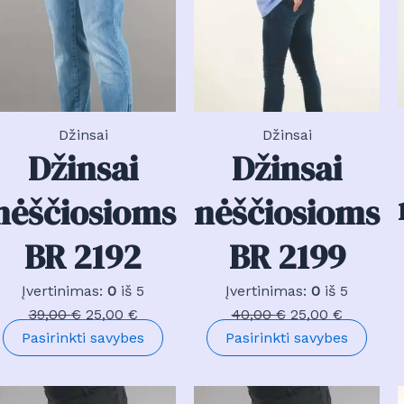
Džinsai
Džinsai
Džinsai
Džinsai
nėščiosioms
nėščiosioms
BR 2192
BR 2199
Įvertinimas:
0
iš 5
Įvertinimas:
0
iš 5
Original
Current
Original
Current
39,00
€
25,00
€
40,00
€
25,00
€
price
price
This
price
price
This
Pasirinkti savybes
Pasirinkti savybes
ct
was:
is:
product
was:
is:
prod
39,00 €.
25,00 €.
has
40,00 €.
25,00 €.
has
ple