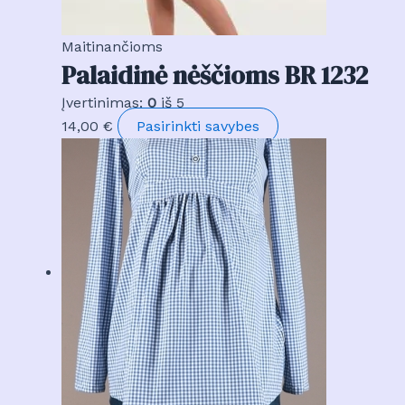
the
product
Maitinančioms
page
Palaidinė nėščioms BR 1232
Įvertinimas:
0
iš 5
This
14,00
€
Pasirinkti savybes
product
has
multiple
variants.
The
options
may
be
chosen
on
the