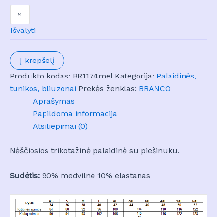
S
Išvalyti
produkto
Į krepšelį
kiekis:
Produkto kodas:
BR1174mel
Kategorija:
Palaidinės,
Palaidinė
tunikos, bliuzonai
Prekės ženklas:
BRANCO
nėščioms
Aprašymas
BR
Papildoma informacija
1174
Atsiliepimai (0)
Nėščiosios trikotažinė palaidinė su piešinuku.
Sudėtis:
90% medvilnė 10% elastanas