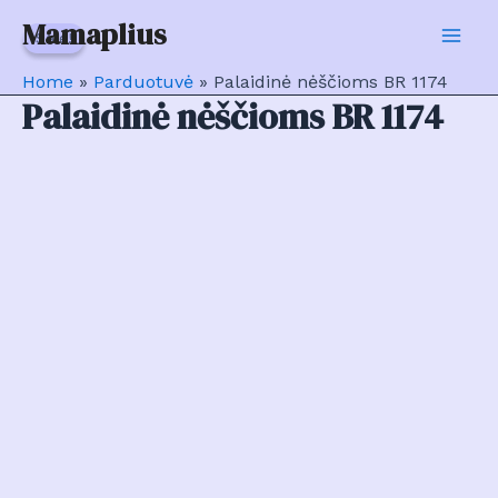
Pereiti
Mamaplius
Sale!
Sale!
prie
Mai
turinio
Home
»
Parduotuvė
»
Palaidinė nėščioms BR 1174
Men
Palaidinė nėščioms BR 1174