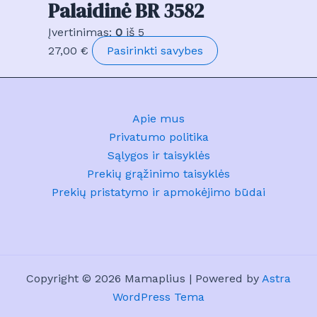
Palaidinė BR 3582
Įvertinimas:
0
iš 5
This
27,00
€
Pasirinkti savybes
product
has
multiple
Apie mus
variants.
Privatumo politika
The
Sąlygos ir taisyklės
options
Prekių grąžinimo taisyklės
may
Prekių pristatymo ir apmokėjimo būdai
be
chosen
on
the
product
Copyright © 2026 Mamaplius | Powered by
Astra
page
WordPress Tema