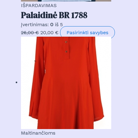
product
IŠPARDAVIMAS
page
Palaidinė BR 1788
Įvertinimas:
0
iš 5
Original
Current
This
26,00
€
20,00
€
Pasirinkti savybes
price
price
product
was:
is:
has
26,00 €.
20,00 €.
multiple
variants.
The
options
may
be
chosen
on
the
product
Maitinančioms
page