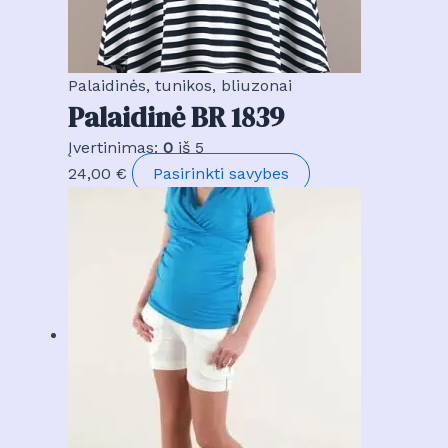
Palaidinės, tunikos, bliuzonai
Palaidinė BR 1839
Įvertinimas:
0
iš 5
This
24,00
€
Pasirinkti savybes
product
has
multiple
variants.
The
options
may
be
chosen
on