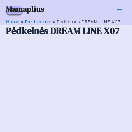
Pereiti
Mamaplius
Sale!
Sale!
Sale!
Sale!
Sale!
Sale!
prie
Mai
turinio
Home
»
Parduotuvė
»
Pėdkelnės DREAM LINE X07
Men
Pėdkelnės DREAM LINE X07