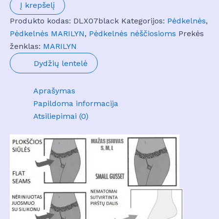
Pėdkelnės
Į krepšelį
DREAM
Produkto kodas:
DLX07black
Kategorijos:
Pėdkelnės
,
LINE
Pėdkelnės MARILYN
,
Pėdkelnės nėščiosioms
Prekės
X07
ženklas:
MARILYN
Dydžių lentelė
Aprašymas
Papildoma informacija
Atsiliepimai (0)