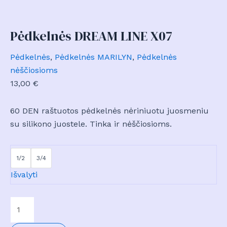
Pėdkelnės DREAM LINE X07
Pėdkelnės
,
Pėdkelnės MARILYN
,
Pėdkelnės
nėščiosioms
13,00
€
60 DEN raštuotos pėdkelnės nėriniuotu juosmeniu
su silikono juostele. Tinka ir nėščiosioms.
1/2
3/4
Išvalyti
produkto
kiekis: