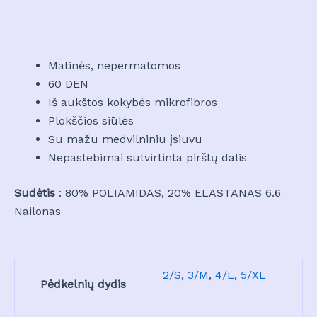
Matinės, nepermatomos
60 DEN
Iš aukštos kokybės mikrofibros
Plokščios siūlės
Su mažu medvilniniu įsiuvu
Nepastebimai sutvirtinta pirštų dalis
Sudėtis
: 80% POLIAMIDAS, 20% ELASTANAS 6.6
Nailonas
2/S
,
3/M
,
4/L
,
5/XL
Pėdkelnių dydis