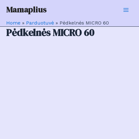
Pereiti
Mamaplius
prie
Mai
turinio
Home
»
Parduotuvė
»
Pėdkelnės MICRO 60
Men
Pėdkelnės MICRO 60