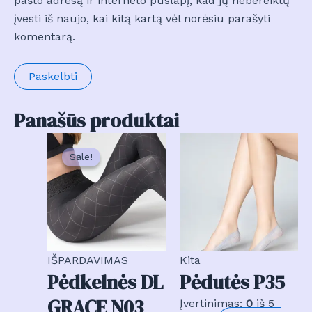
pašto adresą ir interneto puslapį, kad jų nebereiktų
įvesti iš naujo, kai kitą kartą vėl norėsiu parašyti
komentarą.
Panašūs produktai
Sale!
Sale!
IŠPARDAVIMAS
Kita
Pėdkelnės DL
Pėdutės P35
GRACE N03
Įvertinimas:
0
iš 5