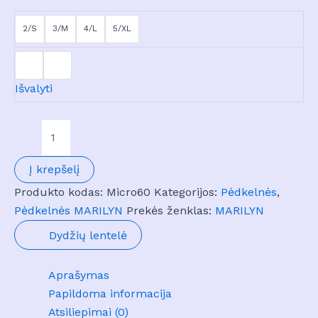
2/S
3/M
4/L
5/XL
Išvalyti
produkto
kiekis:
Pėdkelnės
Į krepšelį
MICRO
Produkto kodas:
Micro60
Kategorijos:
Pėdkelnės
,
60
Pėdkelnės MARILYN
Prekės ženklas:
MARILYN
Dydžių lentelė
Aprašymas
Papildoma informacija
Atsiliepimai (0)