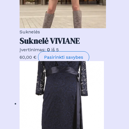
Suknelės
Suknelė VIVIANE
Įvertinimas:
0
iš 5
This
60,00
€
Pasirinkti savybes
product
has
multiple
variants.
The
options
may
be
chosen