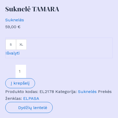
Suknelė TAMARA
Suknelės
59,00
€
S
XL
Išvalyti
produkto
kiekis:
Suknelė
Į krepšelį
TAMARA
Produkto kodas:
EL2178
Kategorija:
Suknelės
Prekės
ženklas:
ELPASA
Dydžių lentelė