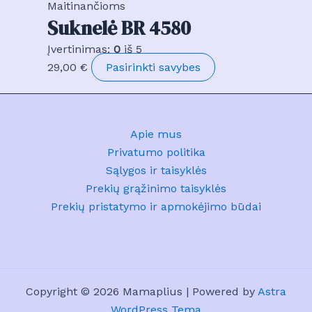
Maitinančioms
page
Suknelė BR 4580
Įvertinimas:
0
iš 5
This
29,00
€
Pasirinkti savybes
product
has
multiple
Apie mus
variants.
Privatumo politika
The
Sąlygos ir taisyklės
options
Prekių grąžinimo taisyklės
may
Prekių pristatymo ir apmokėjimo būdai
be
chosen
on
the
product
Copyright © 2026 Mamaplius | Powered by
Astra
page
WordPress Tema