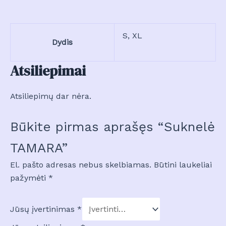
S, XL
Dydis
Atsiliepimai
Atsiliepimų dar nėra.
Būkite pirmas aprašęs “Suknelė
TAMARA”
El. pašto adresas nebus skelbiamas.
Būtini laukeliai
pažymėti
*
Jūsų įvertinimas
*