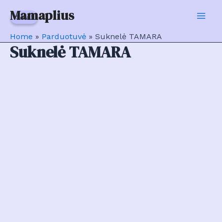
Pereiti
Mamaplius
Sale!
Sale!
prie
Mai
turinio
Home
»
Parduotuvė
»
Suknelė TAMARA
Men
Suknelė TAMARA