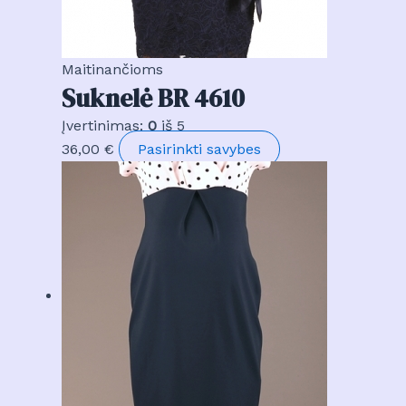
on
the
product
Maitinančioms
page
Suknelė BR 4610
Įvertinimas:
0
iš 5
This
36,00
€
Pasirinkti savybes
product
has
multiple
variants.
The
options
may
be
chosen
on